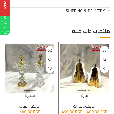
Contact Us
SHIPPING & DELIVERY
خدمة عملاء
القصر
منتجات ذات صلة
خدمة عملاء
المول
فازة
مبخرة
الدیكور
,
فازات
الدیكور
,
مباخر
550,00
EGP
490,00
EGP
–
400,00
EGP