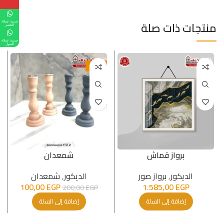
منتجات ذات صلة
خدمة عملاء
القصر
خدمة عملاء
المول
-50%
برواز قماش
شمعدان
الدیكور
,
برواز صور
الدیكور
,
شمعدان
100,00
EGP
1.585,00
EGP
200,00
EGP
إضافة إلى السلة
إضافة إلى السلة