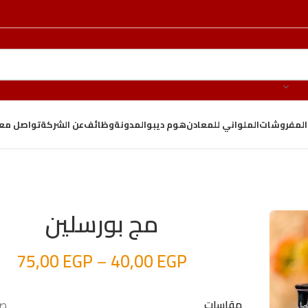
والمفروشات
الملواني للمعادن
هوم ديبو
المدونة
وظائف
عن الشركة
تواصل معن
مج بورسلين
75,00
EGP
–
40,00
EGP
صغ
مقاسات