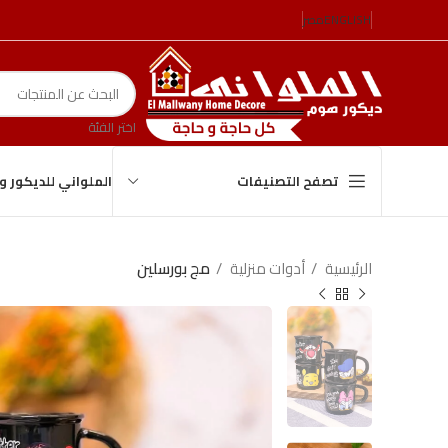
ENGLISH
مصر
اختر الفئة
الملواني للديكور 
تصفح التصنيفات
الرئيسية
أدوات منزلية
مج بورسلين