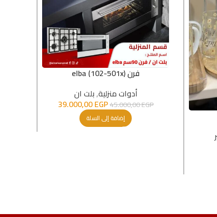
فرن elba (102-501x)
أدوات منزلية
,
بلت ان
أدوات
EGP
39.000,00
المطابخ
45.000,00
EGP
إضافة إلى السلة
GP