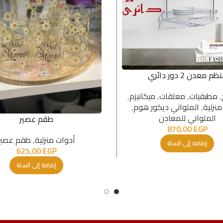
ظم معدن 2 دور دائري
,
مطبقیات
,
معلقات
,
میكانیزم
,
منزلية
,
الملواني ديكور هوم
,
الملواني للمعادن
طقم عصير
870,00
EGP
أدوات منزلية
,
طقم عصير
إضافة إلى السلة
625,00
EGP
إضافة إلى السلة