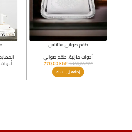
طقم صوانى ستانلس
من
أدوات منزلية
,
طقم صواني
المطابخ
EGP
770,00
أدوات 
1.100,00
EGP
إضافة إلى السلة