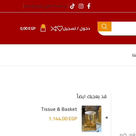
عن الشركة
عناوين الفروع
المدونة
0
دخول / تسجيل
EGP
0,00
ا
قد يعجبك ايضاً
Tissue & Basket
1.144,00
EGP
ير, كبير