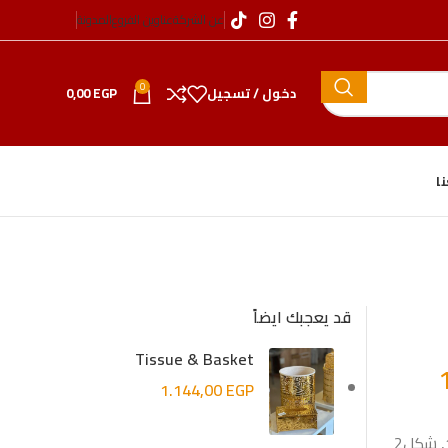
عن الشركة
عناوين الفروع
المدونة
0
دخول / تسجيل
EGP
0,00
ا
قد يعجبك ايضاً
Tissue & Basket
1.144,00
EGP