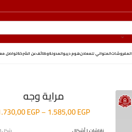
والمفروشات
الملواني للمعادن
هوم ديبو
المدونة
وظائف
عن الشركة
تواصل معن
مراية وجه
1.730,00
EGP
–
1.585,00
EGP
شكل1, شكل2
نقاشات | أشكال