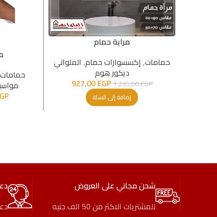
مراية حمام
م
حمامات
,
إكسسوارات حمام
,
الملواني
ديكور هوم
حمامات
927,00
EGP
1.235,00
EGP
مواسیر
GP
إضافة إلى السلة
شحن مجاني على العروض
دع
للمشتريات الاكثر من 50 الف جنيه
دعم