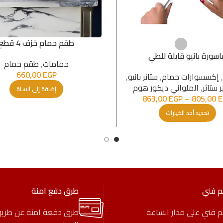
طقم حمام خزف 4 قطع
اسورة بانيو قابلة للطي
حمامات
,
طقم حمام
660,00
EGP
,
إكسسوارات حمام
,
ستائر بانیو
,
 ستائر
,
الملواني ديكور هوم
إضافة إلى السلة
863,00
EGP
–
805,00
E
تحديد أحد الخيارات
م فني
طرق دفع امنة
 فني على مدار الساعة
طرق دفعة امنة عن طري