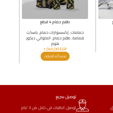
طقم حمام 4 قطع
حمامات
,
إكسسوارات حمام
,
باسكت
ح
قمامة
,
طقم حمام
,
الملواني ديكور
GP
هوم
1.045,00
EGP
تحديد أحد الخيارات
توصيل سريع
ق
توصيل الطلبات في خلال من 3 ايام