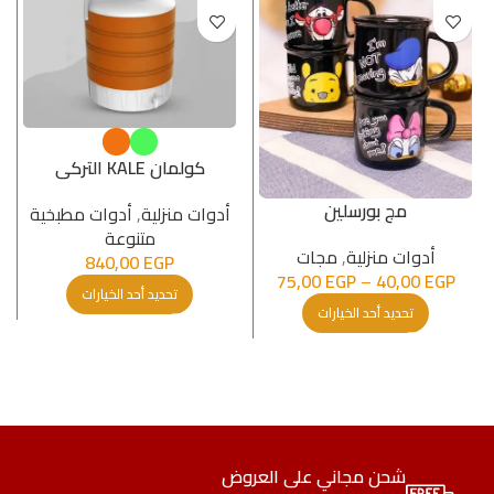
كولمان KALE التركى
مج بورسلين
أدوات منزلية
,
أدوات مطبخیة
متنوعة
أدوات منزلية
,
مجات
840,00
EGP
75,00
EGP
–
40,00
EGP
تحديد أحد الخيارات
تحديد أحد الخيارات
شحن مجاني على العروض