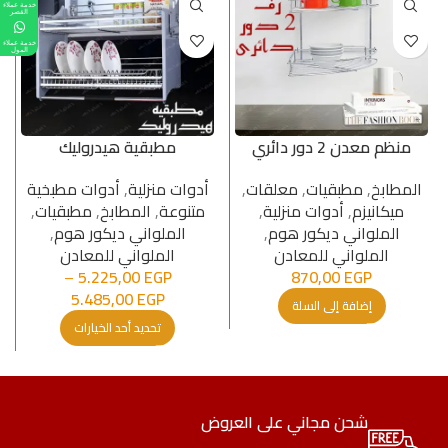
خدمة عملاء
القصر
خدمة عملاء
المول
منظم معدن 2 دور دائري
مطبقية هيدروليك
المطابخ
,
مطبقیات
,
معلقات
,
أدوات منزلية
,
أدوات مطبخیة
میكانیزم
,
أدوات منزلية
,
متنوعة
,
المطابخ
,
مطبقیات
,
الملواني ديكور هوم
,
الملواني ديكور هوم
,
الملواني للمعادن
الملواني للمعادن
–
5.225,00
EGP
870,00
EGP
5.485,00
EGP
إضافة إلى السلة
تحديد أحد الخيارات
شحن مجاني على العروض