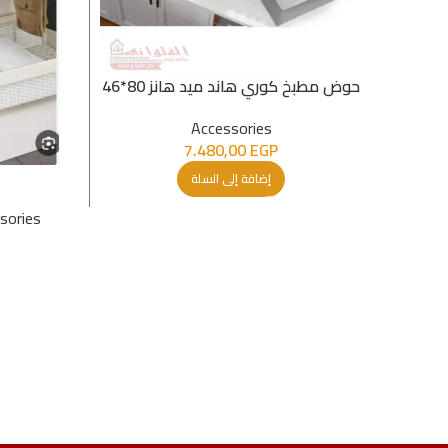
حوض مطبخ كوري هاند ميد هانز 80*46
Accessories
7.480,00
EGP
إضافة إلى السلة
sories