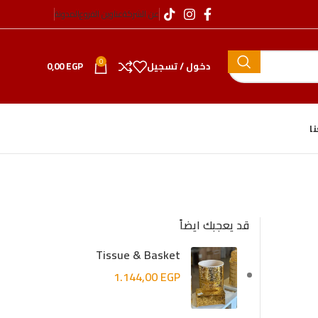
عن الشركة
عناوين الفروع
المدونة
0
دخول / تسجيل
EGP
0,00
ا
قد يعجبك ايضاً
Tissue & Basket
1.144,00
EGP