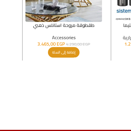
يما
طقطوقة مروحة استانلس ذهبي
حوض مطب
ارية
Accessories
3.465,00
EGP
1.
4.290,00
EGP
إضافة إلى السلة