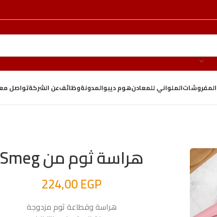
والمفروشات
الملواني للمعادن
هوم ديبو
المدونة
وظائف
عن الشركة
تواصل معن
هراسة ثوم من Smeg
224,00
EGP
هراسة وقطاعة ثوم مزدوجة