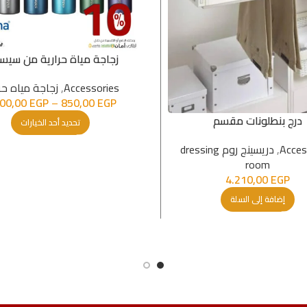
زجاجة مياة حرارية من سيست
Accessories
,
زجاجة مياه حر
200,00
EGP
–
850,00
EGP
درج بنطلونات مقسم
تحديد أحد الخيارات
Acces
,
دريسينج روم dressing
room
4.210,00
EGP
إضافة إلى السلة