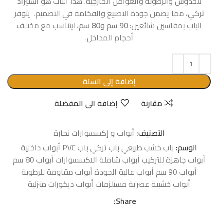
للخدوش والرطوبة والعوامل الخارجية. هذا الباب هو
استيراد
تركي
، مما يضمن جودة التصنيع والفخامة في التصميم. يتوفر
الباب بمقاسين شائعين:
90 سم و80 سم
، ليتناسب مع مختلف
أحجام المداخل.
إضافة إلى السلة
مقارنة
إضافة الى المفضلة
التصنيف:
أبواب و إكسسوارات نجارة
الوسم:
باب خشب طبيعي باب تركي باب PVC أبواب داخلية
أبواب جاهزة للتركيب أبواب شاملة الاكسسوارات أبواب 80 سم
أبواب 90 سم أبواب عالية الجودة أبواب مقاومة للرطوبة
أبواب خشبية عصرية مستلزمات أبواب ديكورات منزلية
Share: