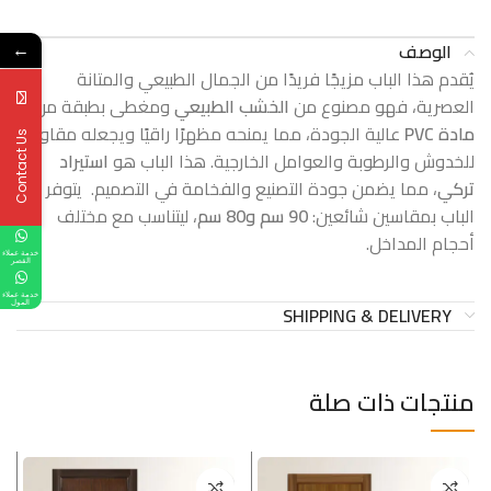
الوصف
←
يُقدم هذا الباب مزيجًا فريدًا من الجمال الطبيعي والمتانة
العصرية، فهو مصنوع من
الخشب الطبيعي
ومغطى بطبقة من
مادة PVC
عالية الجودة، مما يمنحه مظهرًا راقيًا ويجعله مقاومًا
Contact Us
للخدوش والرطوبة والعوامل الخارجية. هذا الباب هو
استيراد
تركي
، مما يضمن جودة التصنيع والفخامة في التصميم. يتوفر
الباب بمقاسين شائعين:
90 سم و80 سم
، ليتناسب مع مختلف
أحجام المداخل.
خدمة عملاء
القصر
خدمة عملاء
المول
SHIPPING & DELIVERY
منتجات ذات صلة