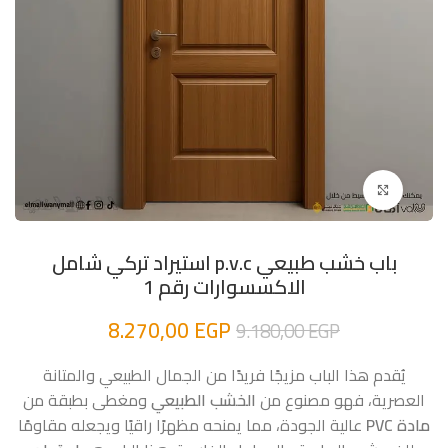
اضغط للتكبير
باب خشب طبيعي p.v.c استيراد تركي شامل
الاكسسوارات رقم 1
8.270,00
EGP
9.180,00
EGP
يُقدم هذا الباب مزيجًا فريدًا من الجمال الطبيعي والمتانة
العصرية، فهو مصنوع من
الخشب الطبيعي
ومغطى بطبقة من
مادة PVC
عالية الجودة، مما يمنحه مظهرًا راقيًا ويجعله مقاومًا