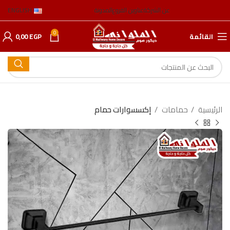
عن الشركة
عناوين الفروع
المدونة
ENGLISH
0
القائمة
EGP
0,00
الرئيسية
حمامات
إكسسوارات حمام