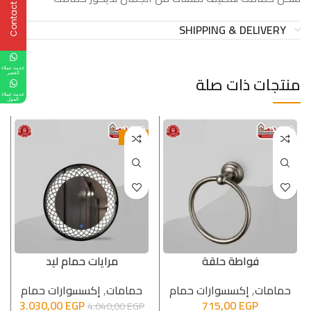
Contact Us
SHIPPING & DELIVERY
خدمة عملاء
القصر
منتجات ذات صلة
خدمة عملاء
المول
-25%
فواطة حلقة
مرايات حمام ليد
حمامات
,
إكسسوارات حمام
حمامات
,
إكسسوارات حمام
3.030,00
EGP
715,00
EGP
4.040,00
EGP