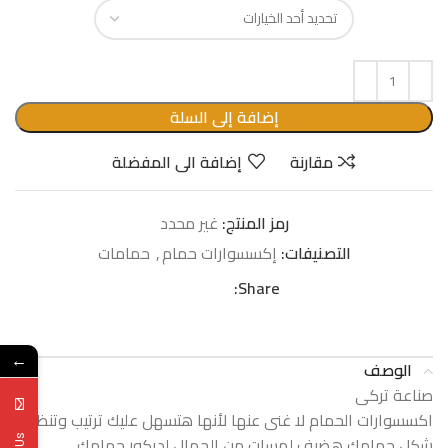
إضافة إلى السلة
مقارنة
إضافة الى المفضلة
رمز المنتج:
غير محدد
التصنيفات:
إكسسوارات حمام
,
حمامات
Share:
←
الوصف
صناعة تركى
اكسسوارات الحمام لا غنى عنها لأنها هتسهل عليك ترتيب وتنظيم
شكل حمامك هضيف لمسات من الجمال لديكور حمامك​